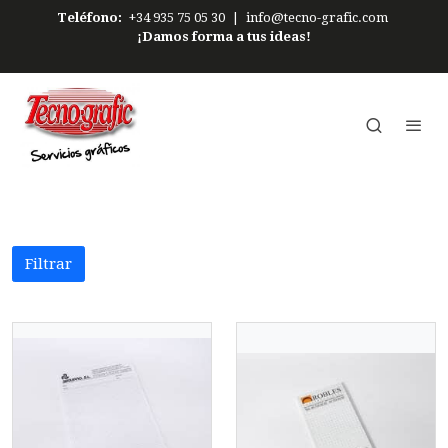
Teléfono:
+34 935 75 05 30
|
info@tecno-grafic.com
¡Damos forma a tus ideas!
Filtrar