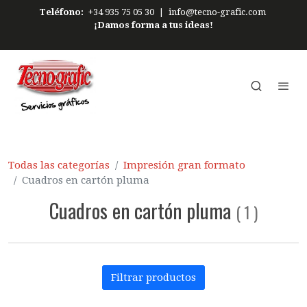
Teléfono:
+34 935 75 05 30
|
info@tecno-grafic.com
¡Damos forma a tus ideas!
Todas las categorías
Impresión gran formato
Cuadros en cartón pluma
Cuadros en cartón pluma
(
1
)
Filtrar productos