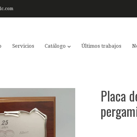
ic.com
o
Servicios
Catálogo
Últimos trabajos
No
Placa d
pergam