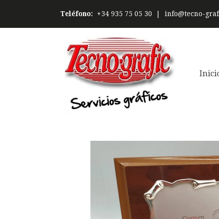
Teléfono:
+34 935 75 05 30
|
info@tecno-graf
Inici
Catálogo
Placa de homenaje pergamino